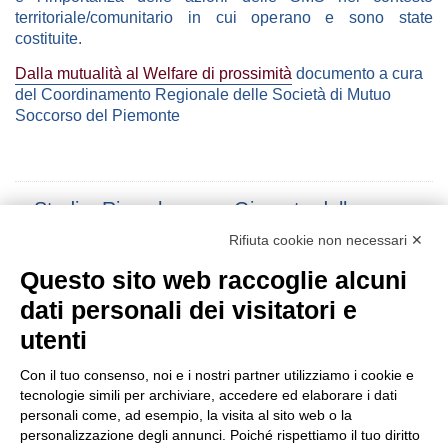
territoriale/comunitario in cui operano e sono state
costituite.
Dalla mutualità al Welfare di prossimità
documento a cura
del Coordinamento Regionale delle Società di Mutuo
Soccorso del Piemonte
Studi e Ricerche
Giornata della
Mutualità
Rifiuta cookie non necessari ✕
Questo sito web raccoglie alcuni
Post
←
SOLIDARIETÀ DALLE
X GIORNATA
→
dati personali dei visitatori e
SOCIETÀ DI MUTUO
NAZIONALE DELLA
navigation
SOCCORSO
MUTUALITÀ
utenti
NELL’EMERGENZA
COVID-19
Con il tuo consenso, noi e i nostri partner utilizziamo i cookie e
tecnologie simili per archiviare, accedere ed elaborare i dati
personali come, ad esempio, la visita al sito web o la
personalizzazione degli annunci. Poiché rispettiamo il tuo diritto