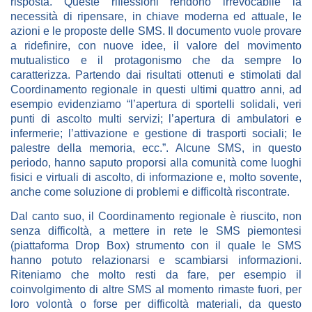
risposta.
Queste riflessioni rendono irrevocabile la
necessità di ripensare, in chiave moderna ed attuale, le
azioni e le proposte delle SMS. Il documento vuole provare
a ridefinire, con nuove idee, il valore del movimento
mutualistico e il protagonismo che da sempre lo
caratterizza. Partendo dai risultati ottenuti e stimolati dal
Coordinamento regionale in questi ultimi quattro anni, ad
esempio evidenziamo “l’apertura di sportelli solidali, veri
punti di ascolto multi servizi; l’apertura di ambulatori e
infermerie; l’attivazione e gestione di trasporti sociali; le
palestre della memoria, ecc.”. Alcune SMS, in questo
periodo, hanno saputo proporsi alla comunità come luoghi
fisici e virtuali di ascolto, di informazione e, molto sovente,
anche come soluzione di problemi e difficoltà riscontrate.
Dal canto suo, il Coordinamento regionale è riuscito, non
senza difficoltà, a mettere in rete le SMS piemontesi
(piattaforma Drop Box) strumento con il quale le SMS
hanno potuto relazionarsi e scambiarsi informazioni.
Riteniamo che molto resti da fare, per esempio il
coinvolgimento di altre SMS al momento rimaste fuori, per
loro volontà o forse per difficoltà materiali, da questo