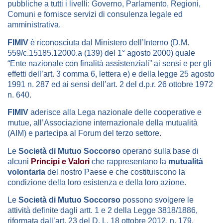
pubbliche a tutti i livelli: Governo, Parlamento, Regioni,
Comuni e fornisce servizi di consulenza legale ed
amministrativa.
FIMIV
è riconosciuta dal Ministero dell’Interno (D.M.
559/c.15185.12000.a (139) del 1° agosto 2000) quale
“Ente nazionale con finalità assistenziali” ai sensi e per gli
effetti dell’art. 3 comma 6, lettera e) e della legge 25 agosto
1991 n. 287 ed ai sensi dell’art. 2 del d.p.r. 26 ottobre 1972
n. 640.
FIMIV
aderisce alla Lega nazionale delle cooperative e
mutue, all’Associazione internazionale della mutualità
(AIM) e partecipa al Forum del terzo settore.
Le
Società di Mutuo Soccorso
operano sulla base di
alcuni
Principi e Valori
che rappresentano la
mutualità
volontaria
del nostro Paese e che costituiscono la
condizione della loro esistenza e della loro azione.
Le
Società di Mutuo Soccorso
possono svolgere le
attività definite dagli artt. 1 e 2 della Legge 3818/1886,
riformata dall’art. 23 del D. L. 18 ottobre 2012, n. 179,