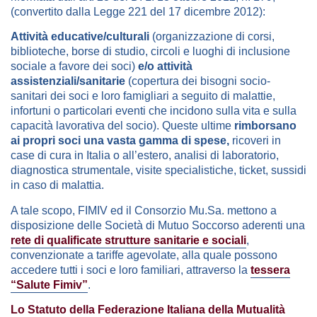
(convertito dalla Legge 221 del 17 dicembre 2012):
Attività educative/culturali
(organizzazione di corsi,
biblioteche, borse di studio, circoli e luoghi di inclusione
sociale a favore dei soci)
e/o attività
assistenziali/sanitarie
(copertura dei bisogni socio-
sanitari dei soci e loro famigliari a seguito di malattie,
infortuni o particolari eventi che incidono sulla vita e sulla
capacità lavorativa del socio). Queste ultime
rimborsano
ai propri soci una vasta gamma di spese,
ricoveri in
case di cura in Italia o all’estero, analisi di laboratorio,
diagnostica strumentale, visite specialistiche, ticket, sussidi
in caso di malattia.
A tale scopo, FIMIV ed il Consorzio Mu.Sa. mettono a
disposizione delle Società di Mutuo Soccorso aderenti una
rete di qualificate strutture sanitarie e sociali
,
convenzionate a tariffe agevolate, alla quale possono
accedere tutti i soci e loro familiari, attraverso la
tessera
“Salute Fimiv”
.
Lo Statuto della Federazione Italiana della Mutualità