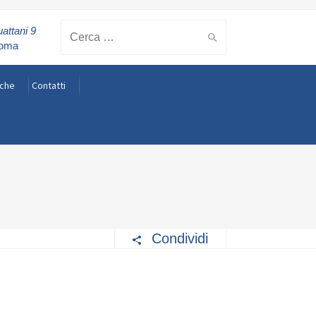
attani 9
Cerca:
Roma
rche
Contatti
Condividi