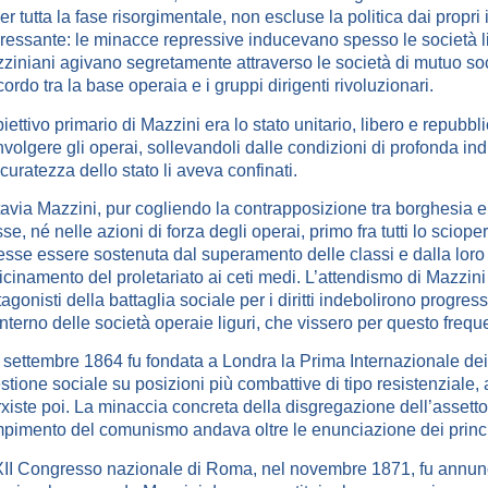
per tutta la fase risorgimentale, non escluse la politica dai propr
pressante: le minacce repressive inducevano spesso le società lig
ziniani agivano segretamente attraverso le società di mutuo so
cordo tra la base operaia e i gruppi dirigenti rivoluzionari.
biettivo primario di Mazzini era lo stato unitario, libero e repubb
nvolgere gli operai, sollevandoli dalle condizioni di profonda indi
scuratezza dello stato li aveva confinati.
tavia Mazzini, pur cogliendo la contrapposizione tra borghesia e 
sse, né nelle azioni di forza degli operai, primo fra tutti lo sciop
esse essere sostenuta dal superamento delle classi e dalla loro 
icinamento del proletariato ai ceti medi. L’attendismo di Mazzini 
tagonisti della battaglia sociale per i diritti indebolirono progre
’interno delle società operaie liguri, che vissero per questo frequen
 settembre 1864 fu fondata a Londra la Prima Internazionale dei l
stione sociale su posizioni più combattive di tipo resistenziale
xiste poi. La minaccia concreta della disgregazione dell’assetto so
pimento del comunismo andava oltre le enunciazione dei princip
XII Congresso nazionale di Roma, nel novembre 1871, fu annunciat