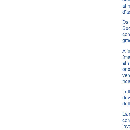
ali
d’a
Da 
Soc
con
gra
A f
(mal
al 
ono
ven
rid
Tut
dov
del
La 
com
lav