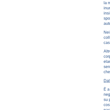
la 
inu
ins
spo
aut
Nei
col
cas
Alt
cor
ela
sen
che
Dal
È a
neg
su 
cos
pac