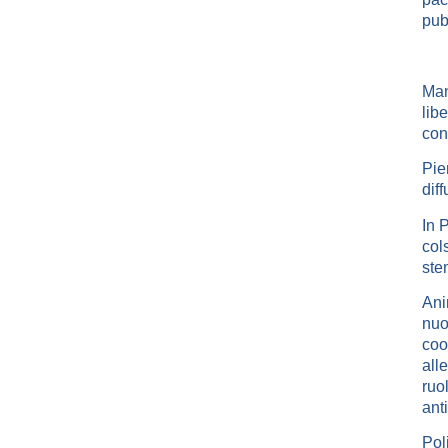
pub
Man
lib
con
Pie
dif
In 
col
ste
Ani
nuo
coo
all
ruo
ant
Pol