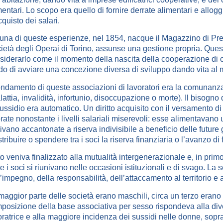
mentari. Lo scopo era quello di fornire derrate alimentari e allogg
cquisto dei salari.
una di queste esperienze, nel 1854, nacque il Magazzino di Prev
ietà degli Operai di Torino, assunse una gestione propria. Que
siderarlo come il momento della nascita della cooperazione di c
do di avviare una concezione diversa di sviluppo dando vita al
ondamento di queste associazioni di lavoratori era la comunanza de
attia, invalidità, infortunio, disoccupazione o morte). Il bisogno de
sussidio era automatico. Un diritto acquisito con il versamento 
rate nonostante i livelli salariali miserevoli: esse alimentavano
ivano accantonate a riserva indivisibile a beneficio delle future
istribuire o spendere tra i soci la riserva finanziaria o l’avanzo di
to veniva finalizzato alla mutualità intergenerazionale e, in prim
e i soci si riunivano nelle occasioni istituzionali e di svago. La 
l’impegno, della responsabilità, dell’attaccamento al territorio e 
maggior parte delle società erano maschili, circa un terzo erano 
posizione della base associativa per sesso rispondeva alla diver
oratrice e alla maggiore incidenza dei sussidi nelle donne, soprat