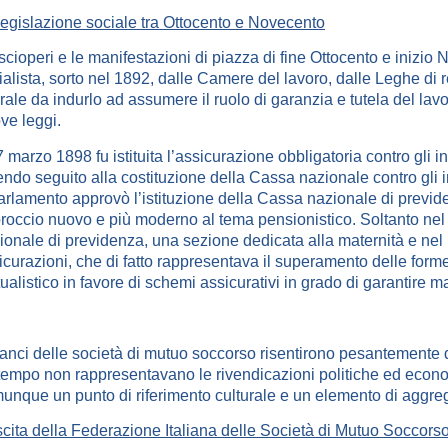
legislazione sociale tra Ottocento e Novecento
 scioperi e le manifestazioni di piazza di fine Ottocento e inizio
ialista, sorto nel 1892, dalle Camere del lavoro, dalle Leghe di r
erale da indurlo ad assumere il ruolo di garanzia e tutela del lav
ve leggi.
7 marzo 1898 fu istituita l’assicurazione obbligatoria contro gli inf
endo seguito alla costituzione della Cassa nazionale contro gli i
Parlamento approvò l’istituzione della Cassa nazionale di previd
roccio nuovo e più moderno al tema pensionistico. Soltanto nel 1
ionale di previdenza, una sezione dedicata alla maternità e nel 1
icurazioni, che di fatto rappresentava il superamento delle form
ualistico in favore di schemi assicurativi in grado di garantire ma
ilanci delle società di mutuo soccorso risentirono pesantemente d
tempo non rappresentavano le rivendicazioni politiche ed econo
unque un punto di riferimento culturale e un elemento di aggreg
cita della Federazione Italiana delle Società di Mutuo Soccors