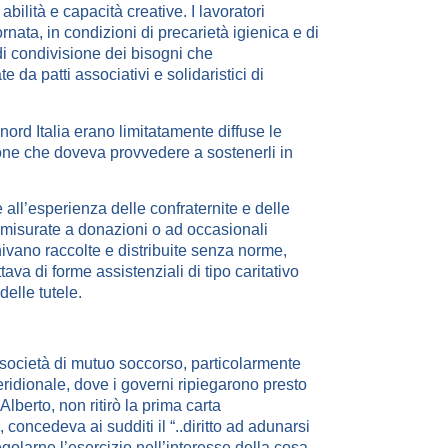
ilità e capacità creative. I lavoratori
rnata, in condizioni di precarietà igienica e di
di condivisione dei bisogni che
 da patti associativi e solidaristici di
 nord Italia erano limitatamente diffuse le
drone che doveva provvedere a sostenerli in
all’esperienza delle confraternite e delle
mmisurate a donazioni o ad occasionali
ivano raccolte e distribuite senza norme,
va di forme assistenziali di tipo caritativo
elle tutele.
i società di mutuo soccorso, particolarmente
meridionale, dove i governi ripiegarono presto
lberto, non ritirò la prima carta
, concedeva ai sudditi il “..diritto ad adunarsi
olarne l’esercizio nell’interesse della cosa