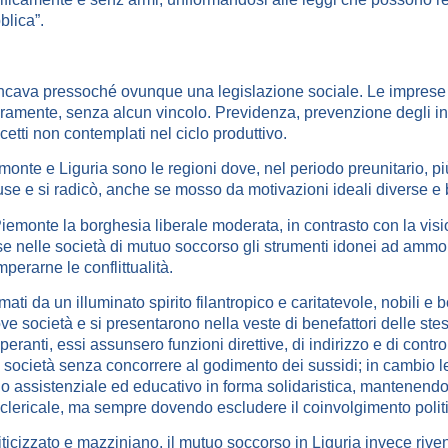
blica”.
cava pressoché ovunque una legislazione sociale. Le imprese
eramente, senza alcun vincolo. Previdenza, prevenzione degli infor
cetti non contemplati nel ciclo produttivo.
monte e Liguria sono le regioni dove, nel periodo preunitario, p
fuse e si radicò, anche se mosso da motivazioni ideali diverse e b
Piemonte la borghesia liberale moderata, in contrasto con la visio
se nelle società di mutuo soccorso gli strumenti idonei ad ammor
mperarne le conflittualità.
mati da un illuminato spirito filantropico e caritatevole, nobili e b
ve società e si presentarono nella veste di benefattori delle stess
peranti, essi assunsero funzioni direttive, di indirizzo e di contr
e società senza concorrere al godimento dei sussidi; in cambio
lo assistenziale ed educativo in forma solidaristica, mantenen
iclericale, ma sempre dovendo escludere il coinvolgimento politic
iticizzato e mazziniano, il mutuo soccorso in Liguria invece riven