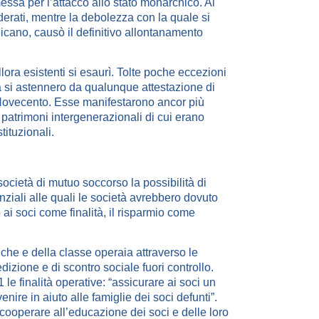
ssa per l’attacco allo stato monarchico. Al
derati, mentre la debolezza con la quale si
icano, causò il definitivo allontanamento
lora esistenti si esaurì. Tolte poche eccezioni
tà si astennero da qualunque attestazione di
io Novecento. Esse manifestarono ancor più
 patrimoni intergenerazionali di cui erano
tituzionali.
ocietà di mutuo soccorso la possibilità di
nziali alle quali le società avrebbero dovuto
o ai soci come finalità, il risparmio come
che e della classe operaia attraverso le
izione e di scontro sociale fuori controllo.
le finalità operative: “assicurare ai soci un
enire in aiuto alle famiglie dei soci defunti”.
 cooperare all’educazione dei soci e delle loro