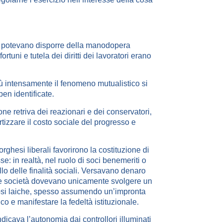
 potevano disporre della manodopera
tuni e tutela dei diritti dei lavoratori erano
iù intensamente il fenomeno mutualistico si
en identificate.
ne retriva dei reazionari e dei conservatori,
tizzare il costo sociale del progresso e
orghesi liberali favorirono la costituzione di
e: in realtà, nel ruolo di soci benemeriti o
ollo delle finalità sociali. Versavano denaro
 le società dovevano unicamente svolgere un
dosi laiche, spesso assumendo un’impronta
o e manifestare la fedeltà istituzionale.
dicava l’autonomia dai controllori illuminati