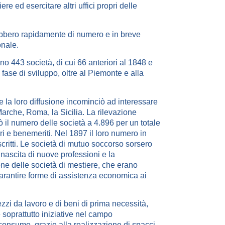
ere ed esercitare altri uffici propri delle
rebbero rapidamente di numero e in breve
onale.
rono 443 società, di cui 66 anteriori al 1848 e
 fase di sviluppo, oltre al Piemonte e alla
 la loro diffusione incominciò ad interessare
Marche, Roma, la Sicilia. La rilevazione
ò il numero delle società a 4.896 per un totale
rari e benemeriti. Nel 1897 il loro numero in
scritti. Le società di mutuo soccorso sorsero
 nascita di nuove professioni e la
ione delle società di mestiere, che erano
 garantire forme di assistenza economica ai
rezzi da lavoro e di beni di prima necessità,
 e soprattutto iniziative nel campo
 consumo, grazie alla realizzazione di spacci