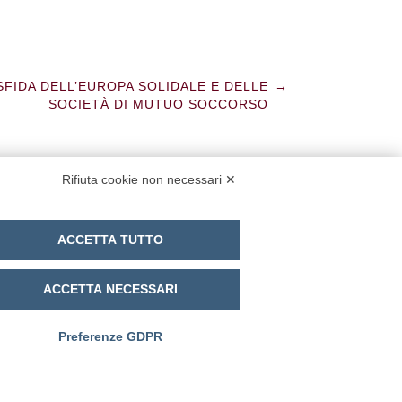
SFIDA DELL’EUROPA SOLIDALE E DELLE
→
SOCIETÀ DI MUTUO SOCCORSO
Rifiuta cookie non necessari ✕
cy Policy
Cookie Policy
Modifica preferenze cookie
ACCETTA TUTTO
ACCETTA NECESSARI
Preferenze GDPR