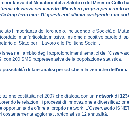
resentanza del Ministero della Salute e del Ministro Grillo h
trema rilevanza per il nostro Ministero proprio per il ruolo
ella long term care. Di questi enti stiamo svolgendo una so
iuto l’importanza del loro ruolo, includendo le Società di Mutuo
icordato in un’articolata missiva, insieme a positive parole di ap
tario di Stato per il Lavoro e le Politiche Sociali.
e Isnet
,
nell’ambito degli approfondimenti tematici dell’Osservato
S
, con 200 SMS rappresentative della popolazione statistica.
 possibilità di fare analisi periodiche
e le verifiche dell’imp
ciazione costituita nel 2007 che dialoga con un
network di 1234
orendo le relazioni, i processi di innovazione e diversificazione d
re opportunità da offrire al proprio network. L’Osservatorio ISNET
ori costantemente aggiornati, articolati su 12 annualità.