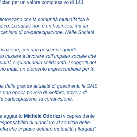
ficiari per un valore complessivo di
141
dimostrano che la comunità mutualistica è
blico. La salute non è un business, ma un
eccanismi di co-partecipazione. Nelle Società
vocazione, con una posizione quindi
o iniziare a lavorare sull’impatto sociale che
lità e quindi della solidarietà. I soggetti del
o infatti un elemento imprescindibile per la
a della grande attualità di questi enti, le SMS
 in una epoca povera di welfare, povera di
 la partecipazione, la condivisione,
a aggiunto
Michele Odorizzi
vicepresidente
onsabilità di rilanciare al servizio delle
lla che ci piace definire mutualità allargata”.