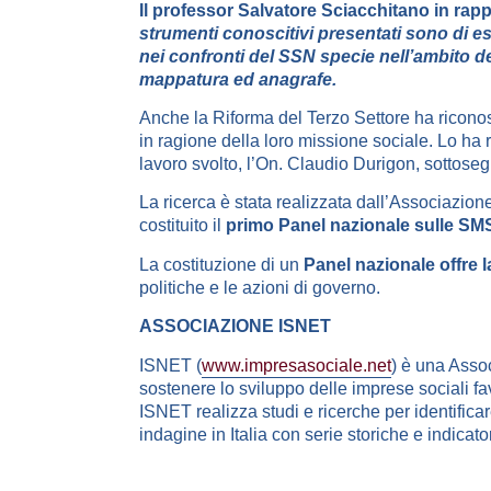
Il professor Salvatore Sciacchitano in rapp
strumenti conoscitivi presentati sono di es
nei confronti del SSN specie nell’ambito d
mappatura ed anagrafe.
Anche la Riforma del Terzo Settore ha riconosc
in ragione della loro missione sociale. Lo ha r
lavoro svolto, l’On. Claudio Durigon, sottosegre
La ricerca è stata realizzata dall’Associazion
costituito il
primo Panel nazionale sulle SM
La costituzione di un
Panel nazionale offre la
politiche e le azioni di governo.
ASSOCIAZIONE ISNET
ISNET (
www.impresasociale.net
) è una Asso
sostenere lo sviluppo delle imprese sociali fav
ISNET realizza studi e ricerche per identifica
indagine in Italia con serie storiche e indicat