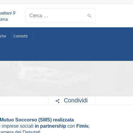
attani 9
Cerca:
Roma
rche
Contatti
Condividi
 Mutuo Soccorso (SMS) realizzata
e imprese sociali
in partnership
con
Fimiv,
Camera dei Deputati
.