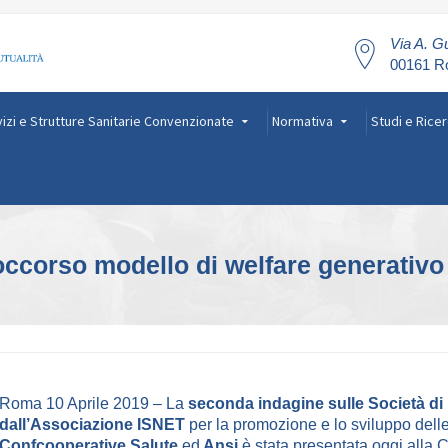
Via A. Gu
00161 
izi e Strutture Sanitarie Convenzionate
Normativa
Studi e Rice
occorso modello di welfare generativo
Roma 10 Aprile 2019 – La
seconda indagine sulle Società di
dall’Associazione ISNET
per la promozione e lo sviluppo dell
Confcooperative Salute
ed
Ansi
è stata presentata oggi alla 