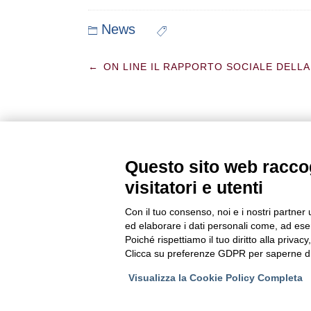
News
Post
←
ON LINE IL RAPPORTO SOCIALE DELLA
navigation
Questo sito web raccog
visitatori e utenti
Con il tuo consenso, noi e i nostri partner 
ed elaborare i dati personali come, ad esem
Poiché rispettiamo il tuo diritto alla privacy
Clicca su preferenze GDPR per saperne di
Visualizza la Cookie Policy Completa
© 2016 FIMIV - Via A. Guattani 9 - 00161 Roma (Tutti i dir