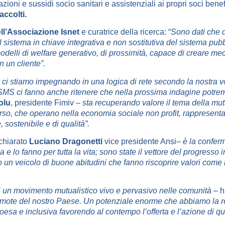
oni e sussidi socio sanitari e assistenziali ai propri soci bene
accolti.
l’Associazione Isnet
e curatrice della ricerca: “
Sono dati che 
 sistema in chiave integrativa e non sostitutiva del sistema pub
modelli di welfare generativo, di prossimità, capace di creare m
n un cliente”.
 ci stiamo impegnando in una logica di rete secondo la nostra 
e SMS ci fanno anche ritenere che nella prossima indagine potrem
olu
, presidente Fimiv –
sta recuperando valore il tema della mutua
rso, che operano nella economia sociale non profit, rappresentan
 sostenibile e di qualità”.
chiarato
Luciano Dragonetti
vice presidente Ansi
–
è la conferm
 e lo fanno per tutta la vita; sono state il vettore del progresso
no un veicolo di buone abitudini che fanno riscoprire valori come
a di un movimento mutualistico vivo e pervasivo nelle comunità
– h
mote del nostro Paese. Un potenziale enorme che abbiamo la resp
esa e inclusiva favorendo al contempo l’offerta e l’azione di que