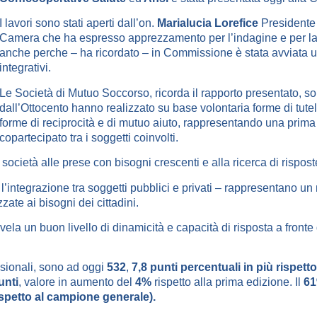
I lavori sono stati aperti dall’on.
Marialucia Lorefice
Presidente 
Camera che ha espresso apprezzamento per l’indagine e per la p
anche perche – ha ricordato – in Commissione è stata avviata un
integrativi.
Le Società di Mutuo Soccorso, ricorda il rapporto presentato, so
dall’Ottocento hanno realizzato su base volontaria forme di tutel
forme di reciprocità e di mutuo aiuto, rappresentando una prima
copartecipato tra i soggetti coinvolti.
società alle prese con bisogni crescenti e alla ricerca di rispo
’integrazione tra soggetti pubblici e privati – rappresentano un
zate ai bisogni dei cittadini.
ela un buon livello di dinamicità e capacità di risposta a fronte
sionali, sono ad oggi
532
,
7,8 punti percentuali in più rispett
unti
, valore in aumento del
4%
rispetto alla prima edizione. Il
61
spetto al campione generale).