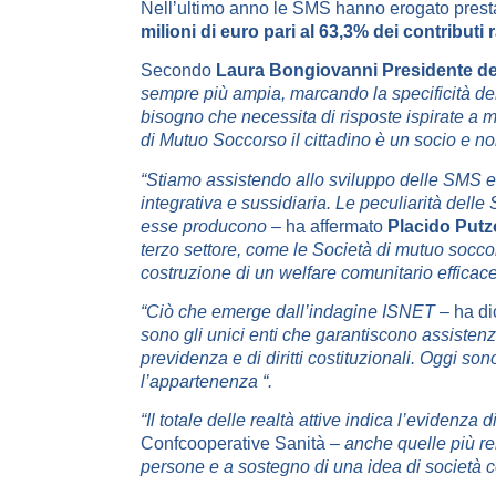
Nell’ultimo anno le SMS hanno erogato prestazi
milioni di euro pari al 63,3% dei contributi r
Secondo
Laura Bongiovanni Presidente del
sempre più ampia, marcando la specificità del
bisogno che necessita di risposte ispirate a 
di Mutuo Soccorso il cittadino è un socio e no
“Stiamo assistendo allo sviluppo delle SMS e
integrativa e sussidiaria. Le peculiarità dell
esse producono
– ha affermato
Placido Putz
terzo settore, come le Società di mutuo socco
costruzione di un welfare comunitario efficace,
“Ciò che emerge dall’indagine ISNET
– ha di
sono gli unici enti che garantiscono assistenza
previdenza e di diritti costituzionali. Oggi so
l’appartenenza “.
“Il totale delle realtà attive indica l’evidenz
Confcooperative Sanità –
anche quelle più re
persone e a sostegno di una idea di società co