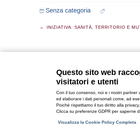
Senza categoria
Post
←
INIZIATIVA: SANITÀ, TERRITORIO E 
navigation
Questo sito web raccog
visitatori e utenti
Con il tuo consenso, noi e i nostri partner 
ed elaborare i dati personali come, ad esem
Poiché rispettiamo il tuo diritto alla privacy
Clicca su preferenze GDPR per saperne di
Visualizza la Cookie Policy Completa
© 2016 FIMIV - Via A. Guattani 9 - 00161 Roma (Tutti i dir