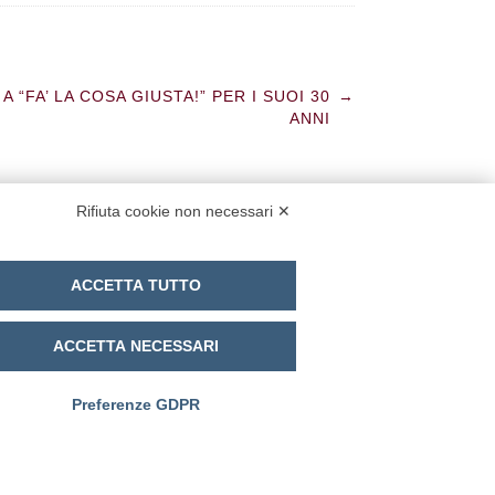
A “FA’ LA COSA GIUSTA!” PER I SUOI 30
→
ANNI
Rifiuta cookie non necessari ✕
cy Policy
Cookie Policy
Modifica preferenze cookie
ACCETTA TUTTO
ACCETTA NECESSARI
Preferenze GDPR